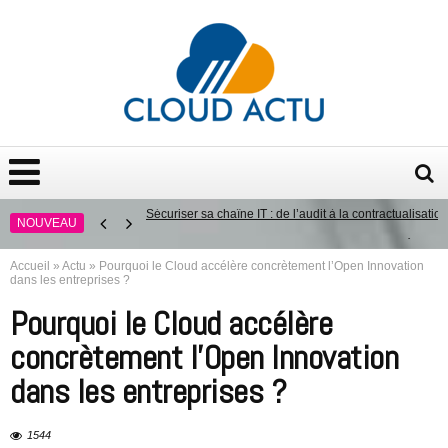
Sécuriser sa chaîne IT : de l’audit à la contractualisation
NOUVEAU
La digitalisation des processus en entreprise : décou
Directive NIS 2 : ce qui attend les entreprises en 2025
Accueil
»
Actu
»
Pourquoi le Cloud accélère concrètement l’Open Innovation
dans les entreprises ?
Conformité aux régulations NIS2 et DORA : le rôle essen
Pourquoi le Cloud accélère
Quelles sont les causes d’échec les plus courantes des
concrètement l’Open Innovation
dans les entreprises ?
1544