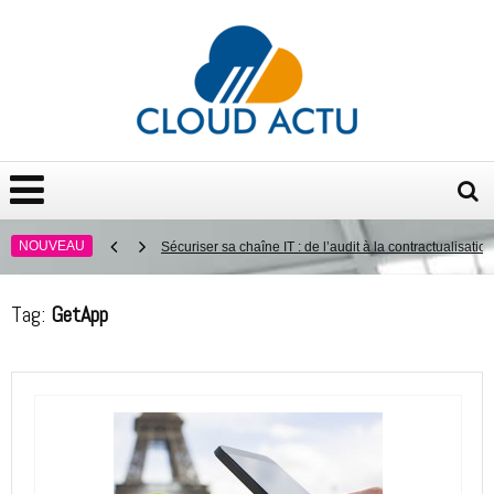
NOUVEAU
Sécuriser sa chaîne IT : de l’audit à la contractualisation
La digitalisation des processus en entreprise : décou
Tag:
GetApp
Directive NIS 2 : ce qui attend les entreprises en 2025
Conformité aux régulations NIS2 et DORA : le rôle essen
Quelles sont les causes d’échec les plus courantes des